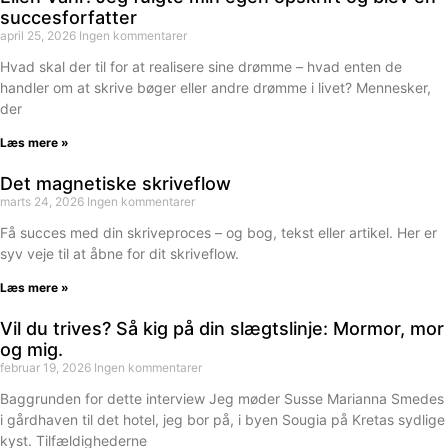
succesforfatter
april 25, 2026
Ingen kommentarer
Hvad skal der til for at realisere sine drømme – hvad enten de
handler om at skrive bøger eller andre drømme i livet? Mennesker,
der
Læs mere »
Det magnetiske skriveflow
marts 24, 2026
Ingen kommentarer
Få succes med din skriveproces – og bog, tekst eller artikel. Her er
syv veje til at åbne for dit skriveflow.
Læs mere »
Vil du trives? Så kig på din slægtslinje: Mormor, mor
og mig.
februar 19, 2026
Ingen kommentarer
Baggrunden for dette interview Jeg møder Susse Marianna Smedes
i gårdhaven til det hotel, jeg bor på, i byen Sougia på Kretas sydlige
kyst. Tilfældighederne