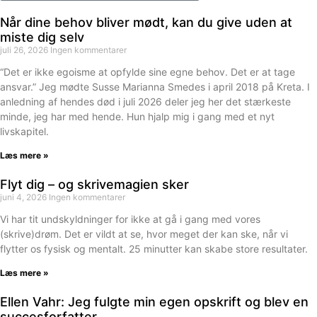
Når dine behov bliver mødt, kan du give uden at
miste dig selv
juli 26, 2026
Ingen kommentarer
“Det er ikke egoisme at opfylde sine egne behov. Det er at tage
ansvar.” Jeg mødte Susse Marianna Smedes i april 2018 på Kreta. I
anledning af hendes død i juli 2026 deler jeg her det stærkeste
minde, jeg har med hende. Hun hjalp mig i gang med et nyt
livskapitel.
Læs mere »
Flyt dig – og skrivemagien sker
juni 4, 2026
Ingen kommentarer
Vi har tit undskyldninger for ikke at gå i gang med vores
(skrive)drøm. Det er vildt at se, hvor meget der kan ske, når vi
flytter os fysisk og mentalt. 25 minutter kan skabe store resultater.
Læs mere »
Ellen Vahr: Jeg fulgte min egen opskrift og blev en
succesforfatter