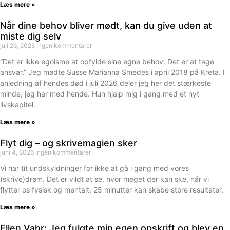
Læs mere »
Når dine behov bliver mødt, kan du give uden at
miste dig selv
juli 26, 2026
Ingen kommentarer
“Det er ikke egoisme at opfylde sine egne behov. Det er at tage
ansvar.” Jeg mødte Susse Marianna Smedes i april 2018 på Kreta. I
anledning af hendes død i juli 2026 deler jeg her det stærkeste
minde, jeg har med hende. Hun hjalp mig i gang med et nyt
livskapitel.
Læs mere »
Flyt dig – og skrivemagien sker
juni 4, 2026
Ingen kommentarer
Vi har tit undskyldninger for ikke at gå i gang med vores
(skrive)drøm. Det er vildt at se, hvor meget der kan ske, når vi
flytter os fysisk og mentalt. 25 minutter kan skabe store resultater.
Læs mere »
Ellen Vahr: Jeg fulgte min egen opskrift og blev en