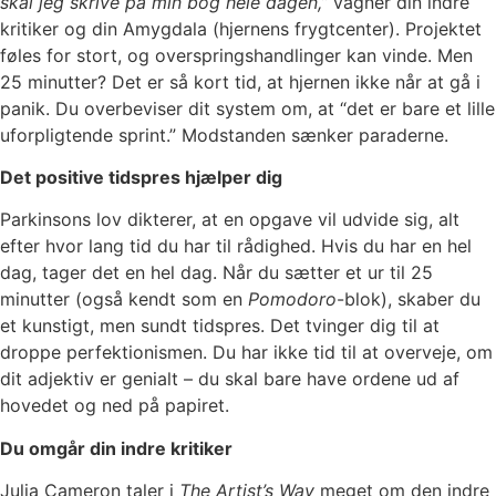
skal jeg skrive på min bog hele dagen,”
vågner din indre
kritiker og din Amygdala (hjernens frygtcenter). Projektet
føles for stort, og overspringshandlinger kan vinde. Men
25 minutter? Det er så kort tid, at hjernen ikke når at gå i
panik. Du overbeviser dit system om, at “det er bare et lille
uforpligtende sprint.” Modstanden sænker paraderne.
Det positive tidspres hjælper dig
Parkinsons lov dikterer, at en opgave vil udvide sig, alt
efter hvor lang tid du har til rådighed. Hvis du har en hel
dag, tager det en hel dag. Når du sætter et ur til 25
minutter (også kendt som en
Pomodoro
-blok), skaber du
et kunstigt, men sundt tidspres. Det tvinger dig til at
droppe perfektionismen. Du har ikke tid til at overveje, om
dit adjektiv er genialt – du skal bare have ordene ud af
hovedet og ned på papiret.
Du omgår din indre kritiker
Julia Cameron taler i
The Artist’s Way
meget om den indre