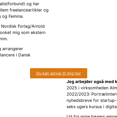
alistforbund) og har
llem freelanceartikler og
g og Femina.
t Nordisk Forlag/Arnold
 booket mig som ekstern
d mm.
g arrangerer
elancere i Dansk
Du kan skrive til mig her
Jeg arbejder også med k
2025 i virksomheden Alme
2022/2023: Portrætinterv
nyhedsbreve for startup-
seks ugers kursus i digi
Ud fra mine bøgers emner