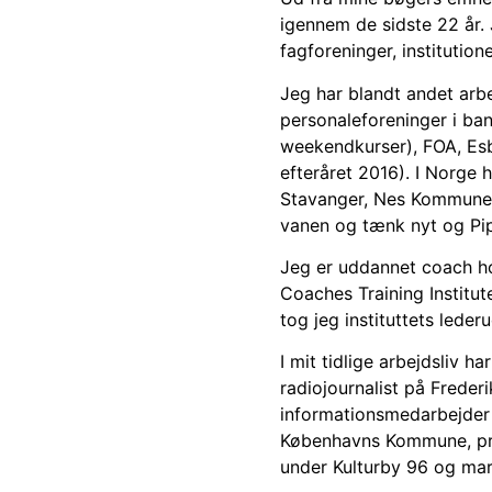
igennem de sidste 22 år. 
fagforeninger, institutio
Jeg har blandt andet arb
personaleforeninger i ba
weekendkurser), FOA, Es
efteråret 2016). I Norge 
Stavanger, Nes Kommune, 
vanen og tænk nyt og Pi
Jeg er uddannet coach hos
Coaches Training Institut
tog jeg instituttets lede
I mit tidlige arbejdsliv ha
radiojournalist på Freder
informationsmedarbejder
Københavns Kommune, pre
under Kulturby 96 og mar