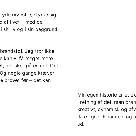
bryde mønstre, styrke sig
 af livet – med de
sit liv og i sin baggrund.
 brandstof. Jeg tror ikke
te kan vi få meget mere
et, der sker på en nat. Det
 Og nogle gange kræver
kke prøvet før – det kan
Min egen historie er et ek
i retning af det, man drø
kreativt, dynamisk og afv
ikke ligner hinanden, og a
ud.