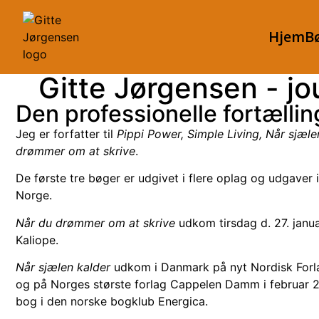
Hjem
B
Gitte Jørgensen - jou
Den professionelle fortællin
Jeg er forfatter til
Pippi Power, Simple Living, Når sjæle
drømmer om at skrive
.
De første tre bøger er udgivet i flere oplag og udgaver
Norge.
Når du drømmer om at skrive
udkom tirsdag d. 27. janu
Kaliope.
Når sjælen kalder
udkom i Danmark på nyt Nordisk Forla
og på Norges største forlag Cappelen Damm i februar 
bog i den norske bogklub Energica.