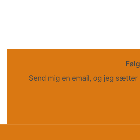
Følg
Send mig en email, og jeg sætte