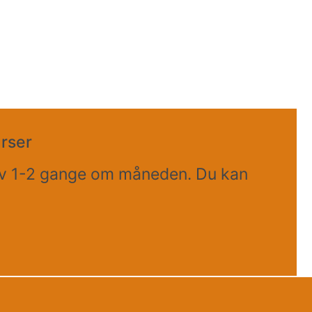
urser
rev 1-2 gange om måneden. Du kan