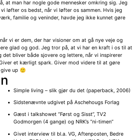
gså, at man har nogle gode mennesker omkring sig. Jeg
 vi løfter os bedst, når vi løfter os sammen. Hvis jeg
ærk, familie og veninder, havde jeg ikke kunnet gøre
 når vi er dem, der har visioner om at gå nye veje og
e glad og god. Jeg tror på, at vi har en kraft i os til at
det bliver både sjovere og lettere, når vi inspirerer
Giver et kærligt spark. Giver mod videre til at gøre
 give up 🙂
en
Simple living – slik gjør du det (paperback, 2006)
Sidstenævnte udgivet på Aschehougs Forlag
Gæst i talkshowet ”Først og Sisst”, TV2
Godmorgen (4 gange) og NRK’s ”ni-timen”
Givet interview til bl.a. VG, Aftenposten, Bedre