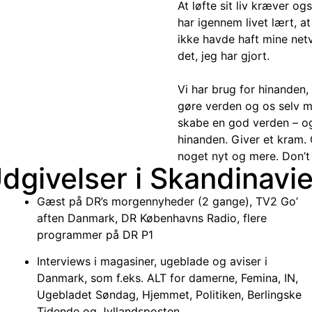
At løfte sit liv kræver o
har igennem livet lært, at
ikke havde haft mine netv
det, jeg har gjort.
Vi har brug for hinanden,
gøre verden og os selv mer
skabe en god verden – og 
hinanden. Giver et kram. 
noget nyt og mere. Don’t
dgivelser i Skandinavi
Gæst på DR’s morgennyheder (2 gange), TV2 Go’
aften Danmark, DR Københavns Radio, flere
programmer på DR P1
Interviews i magasiner, ugeblade og aviser i
Danmark, som f.eks. ALT for damerne, Femina, IN,
Ugebladet Søndag, Hjemmet, Politiken, Berlingske
Tidende og Jyllandsposten.