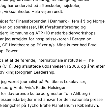
Jeg har undervist på aftenskoler, højskoler,
ner, virksomheder. Hele vejen rundt.
ejdet for Finansforbundet i Danmark (i fem år) og Norge,
nker og sparekasser, HK (fyraftensforedrag og
bjerg Kommune og ATP (10 medarbejderworkshops i
har jeg arbejdet for hospitalssektoren i Bergen og
GE Healthcare og Pfizer a/s. Mine kurser hed Bryd
ppi Power.
 et af de førende, internationale institutter – The
e (CTI). Jeg afsluttede uddannelsen i 2006, og året efter
rudviklingsprogram Leadership.
r jeg været journalist på Politikens Lokalaviser,
iksborg Amts Avis’s Radio Helsingør,
 for daværende kulturborgmester Tom Ahlberg i
ssemedarbejder med ansvar for den nationale presse
ketingchef på Tycho Brahe Planetarium i København.