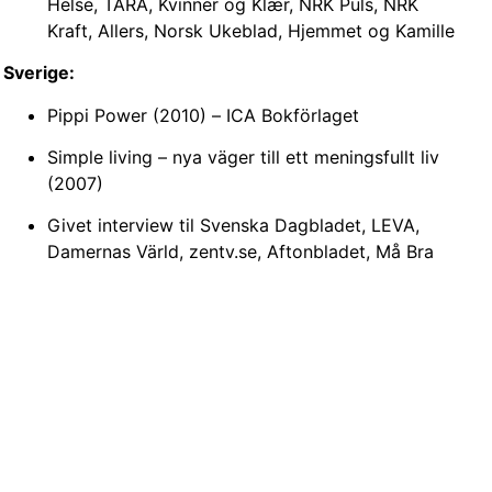
Helse, TARA, Kvinner og Klær, NRK Puls, NRK
Kraft, Allers, Norsk Ukeblad, Hjemmet og Kamille
Sverige:
Pippi Power (2010) – ICA Bokförlaget
Simple living – nya väger till ett meningsfullt liv
(2007)
Givet interview til Svenska Dagbladet, LEVA,
Damernas Värld, zentv.se, Aftonbladet, Må Bra