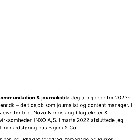
ommunikation & journalistik:
Jeg arbejdede fra
2023-
nr.dk – deltidsjob som journalist og content manager. I
iews for bl.a. Novo Nordisk og blogtekster &
virksomheden INXO A/S. I marts 2022 afsluttede jeg
tal markedsføring hos Bigum & Co.
 har jeg udviklet foredrag, temadage og kurser