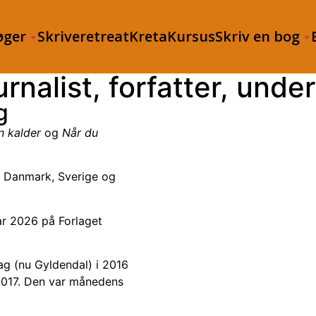
øger
Skriveretreat
Kreta
Kursus
Skriv en bog
rnalist, forfatter, und
g
n kalder
og
Når du
 i Danmark, Sverige og
ar 2026 på Forlaget
g (nu Gyldendal) i 2016
2017. Den var månedens