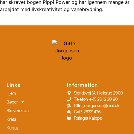
har skrevet bogen Pippi Power og har igennem mange år
arbejdet med livskreativitet og vanebrydning.
Links
Information
Sigridsvej 1A, Hellerup 2900
Hjem
Telefon: +45 28 12 30 90
Bøger
Gitte_joergensen@mail.dk
Skriveretreat
CVR: 26231426
Forlaget Kaliope
Kreta
Kursus