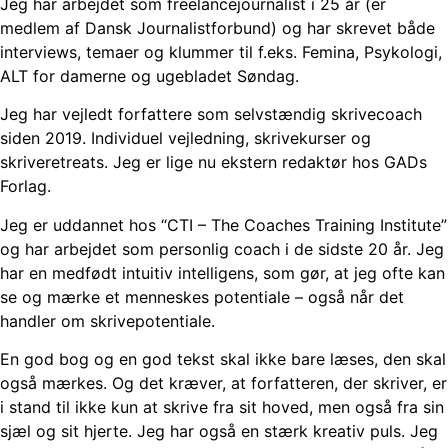
Jeg har arbejdet som freelancejournalist i 25 år (er
medlem af Dansk Journalistforbund) og har skrevet både
interviews, temaer og klummer til f.eks. Femina, Psykologi,
ALT for damerne og ugebladet Søndag.
Jeg har vejledt forfattere som selvstændig skrivecoach
siden 2019. Individuel vejledning, skrivekurser og
skriveretreats. Jeg er lige nu ekstern redaktør hos GADs
Forlag.
Jeg er uddannet hos “CTI – The Coaches Training Institute”
og har arbejdet som personlig coach i de sidste 20 år. Jeg
har en medfødt intuitiv intelligens, som gør, at jeg ofte kan
se og mærke et menneskes potentiale – også når det
handler om skrivepotentiale.
En god bog og en god tekst skal ikke bare læses, den skal
også mærkes. Og det kræver, at forfatteren, der skriver, er
i stand til ikke kun at skrive fra sit hoved, men også fra sin
sjæl og sit hjerte. Jeg har også en stærk kreativ puls. Jeg