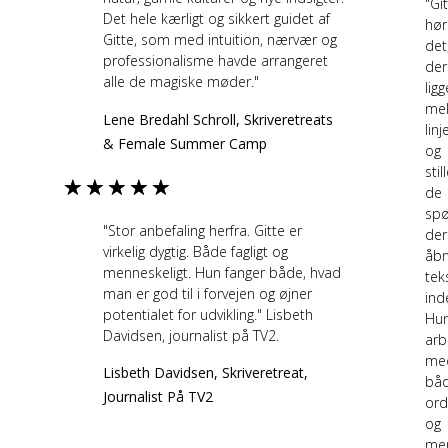
"Gi
Det hele kærligt og sikkert guidet af
hør
Gitte, som med intuition, nærvær og
det
professionalisme havde arrangeret
der
alle de magiske møder."
ligg
me
Lene Bredahl Schroll, Skriveretreats
linj
& Female Summer Camp
og
stil
★
★
★
★
★
de
spø
"Stor anbefaling herfra. Gitte er
der
virkelig dygtig. Både fagligt og
åb
menneskeligt. Hun fanger både, hvad
tek
man er god til i forvejen og øjner
ind
potentialet for udvikling." Lisbeth
Hu
Davidsen, journalist på TV2.
arb
me
Lisbeth Davidsen, Skriveretreat,
bå
Journalist På TV2
or
og
me