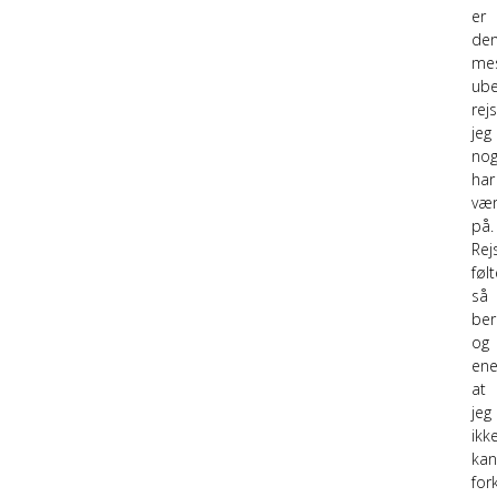
er
de
me
ube
rejs
jeg
nog
har
vær
på.
Rej
føl
så
ber
og
ene
at
jeg
ikk
ka
for