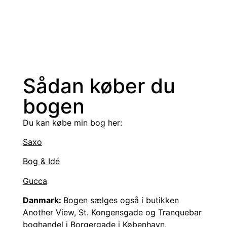
november.
Læs mere og se programmet
Sådan køber du
bogen
Du kan købe min bog her:
Saxo
Bog & Idé
Gucca
Danmark:
Bogen sælges også i butikken
Another View, St. Kongensgade og Tranquebar
boghandel i Borgergade i København.