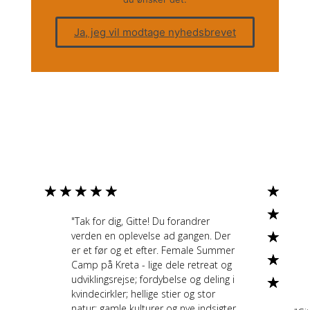
Ja, jeg vil modtage nyhedsbrevet
★
★
★
★
★
★
★
"Tak for dig, Gitte! Du forandrer
★
verden en oplevelse ad gangen. Der
er et før og et efter. Female Summer
★
Camp på Kreta - lige dele retreat og
udviklingsrejse; fordybelse og deling i
★
kvindecirkler; hellige stier og stor
natur; gamle kulturer og nye indsigter.