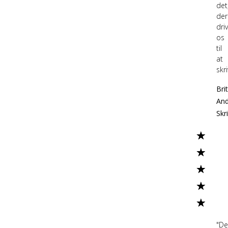
det
der
dri
os
til
at
skri
Bri
And
Skr
★
★
★
★
★
"De