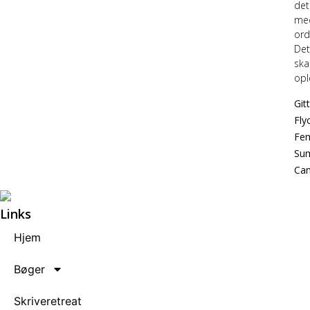
det
me
ord
De
ska
opl
Git
Fly
Fe
Su
Ca
Links
Hjem
Bøger
Skriveretreat