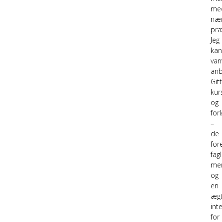
me
næ
præ
Jeg
ka
var
anb
Git
kur
og
for
–
de
for
fag
men
og
en
æg
int
for